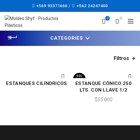
+569 93371666 /
+562 24247400
0
0
CATEGORIES
Filtros
Inicio
Estanques
Estanques Cilíndricos
SOL
D OU
ESTANQUES CILÍNDRICOS
ESTANQUE CÓNICO 250
T
LEER MÁS
LEER MÁS
LTS. CON LLAVE 1/2
$
55.000