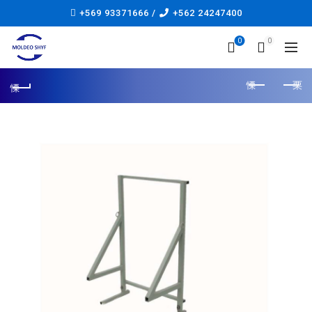
+569 93371666 /
+562 24247400
0
0