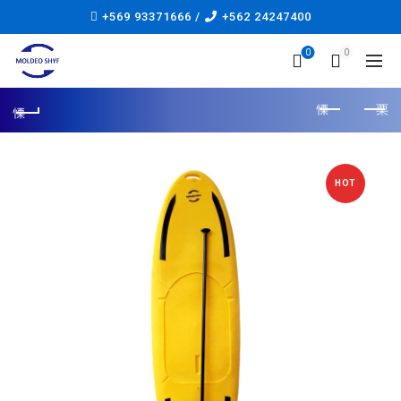
+569 93371666 /
+562 24247400
0
0
HOT