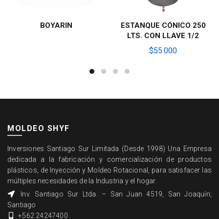
BOYARIN
ESTANQUE CÓNICO 250
LEER MÁS
LEER MÁS
LTS. CON LLAVE 1/2
$
55.000
MOLDEO SHYF
Inversiones Santiago Sur Limitada (Desde 1998) Una Empresa
dedicada a la fabricación y comercialización de productos
plásticos, de Inyección y Moldeo Rotacional, para satisfacer las
múltiples necesidades de la Industria y el hogar.
Inv. Santiago Sur Ltda. – San Juan 4519, San Joaquín;
Santiago
+562 24247400